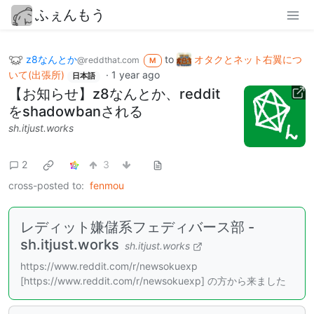
ふぇんもう
z8なんとか
to
オタクとネット右翼につ
@reddthat.com
M
いて(出張所)
·
1 year ago
日本語
【お知らせ】z8なんとか、reddit
をshadowbanされる
sh.itjust.works
2
3
cross-posted to:
fenmou
レディット嫌儲系フェディバース部 -
sh.itjust.works
sh.itjust.works
https://www.reddit.com/r/newsokuexp
[https://www.reddit.com/r/newsokuexp] の方から来ました