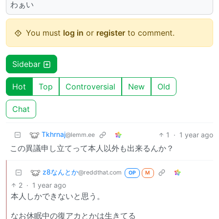
わぁい
You must
log in
or
register
to comment.
Sidebar
Hot
Top
Controversial
New
Old
Chat
Tkhrnaj
1
·
1 year ago
@lemm.ee
この異議申し立てって本人以外も出来るんか？
z8なんとか
@reddthat.com
OP
M
2
·
1 year ago
本人しかできないと思う。
なお休眠中の復アカとかは生きてる