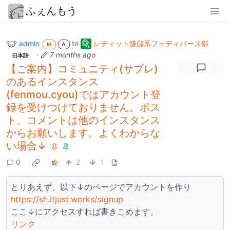
ふぇんもう
admin
to
レディット嫌儲系フェディバース部
M
A
·
7 months ago
日本語
【ご案内】コミュニティ(サブレ)
のあるインスタンス
(fenmou.cyou)ではアカウント登
録を受けつけておりません。ポス
ト、コメントは他のインスタンス
からお願いします。よくわからな
い場合↓
0
2
1
とりあえず、以下↓のページでアカウントを作り
https://sh.itjust.works/signup
ここ↓にアクセスすれば書きこめます。
リンク