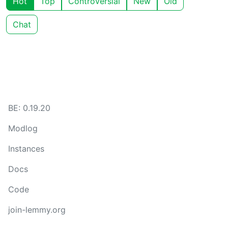
Hot
Top
Controversial
New
Old
Chat
BE: 0.19.20
Modlog
Instances
Docs
Code
join-lemmy.org