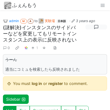
ふぇんもう
admin
to
実験場
·
3 years ago
M
A
日本語
(謎解決)インスタンスのサイドバ
ーなどを変更してもリモートイン
スタンス上の表示に反映されない
0
1
うーん
適当にコミュを検索したら反映されました
You must
log in
or
register
to comment.
Sidebar