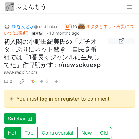
ふぇんもう
z8なんとか
to
オタクとネット右翼につ
@reddthat.com
M
いて(出張所)
·
10 months ago
日本語
初入閣の小野田紀美氏の「ガチオ
タ」ぶりにネット驚き 自民党番
組では「1番長くジャンルに生息し
てた」作品明かす : r/newsokuexp
www.reddit.com
0
3
You must
log in
or
register
to comment.
Sidebar
Hot
Top
Controversial
New
Old