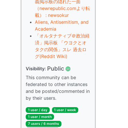
義掲示板の隠れた一面
（newrepublic.comより転
載） : newsokur
Aliens, Antisemitism, and
Academia
「オルタナティブ＠政治経
済」掲示板 「ウヨクとオ
タクの関係」スレ 過去ロ
グ(Reddit Wiki)
Public
Visibility:
This community can be
federated to other instances
and be posted/commented in
by their users.
1 user / day
1 user / week
1 user / month
7 users / 6 months