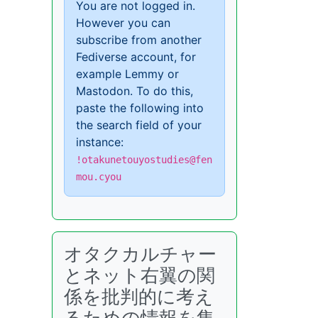
You are not logged in.
However you can
subscribe from another
Fediverse account, for
example Lemmy or
Mastodon. To do this,
paste the following into
the search field of your
instance:
!otakunetouyostudies@fen
mou.cyou
オタクカルチャー
とネット右翼の関
係を批判的に考え
るための情報を集