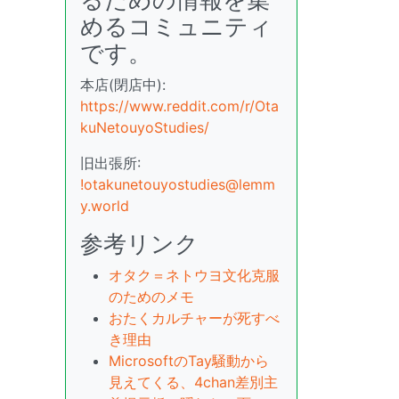
めるコミュニティ
です。
本店(閉店中):
https://www.reddit.com/r/Ota
kuNetouyoStudies/
旧出張所:
!otakunetouyostudies@lemm
y.world
参考リンク
オタク＝ネトウヨ文化克服
のためのメモ
おたくカルチャーが死すべ
き理由
MicrosoftのTay騒動から
見えてくる、4chan差別主