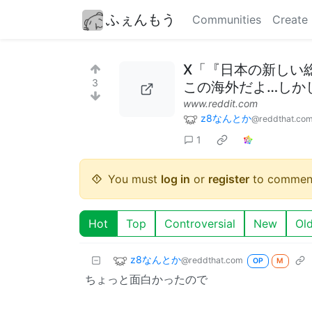
ふぇんもう
Communities
Create
X「『日本の新しい
3
この海外だよ…しかし約6
www.reddit.com
z8なんとか
@reddthat.co
1
You must
log in
or
register
to commen
Hot
Top
Controversial
New
Ol
z8なんとか
@reddthat.com
OP
M
ちょっと面白かったので