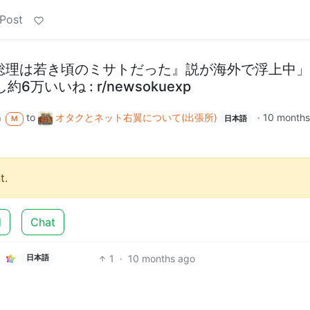
 Post
総理は若き頃のミサトだった』説が海外で浮上中」
万いいね : r/newsokuexp
to
オタクとネット右翼について(出張所)
·
10 months
m
M
日本語
t.
d
Chat
1
·
10 months ago
日本語