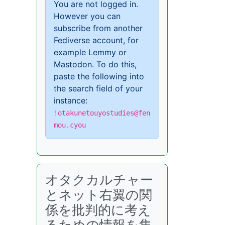
You are not logged in.
However you can
subscribe from another
Fediverse account, for
example Lemmy or
Mastodon. To do this,
paste the following into
the search field of your
instance:
!otakunetouyostudies@fen
mou.cyou
オタクカルチャー
とネット右翼の関
係を批判的に考え
るための情報を集