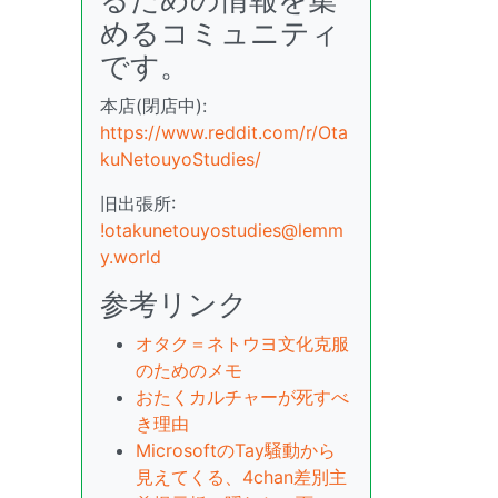
めるコミュニティ
です。
本店(閉店中):
https://www.reddit.com/r/Ota
kuNetouyoStudies/
旧出張所:
!otakunetouyostudies@lemm
y.world
参考リンク
オタク＝ネトウヨ文化克服
のためのメモ
おたくカルチャーが死すべ
き理由
MicrosoftのTay騒動から
見えてくる、4chan差別主