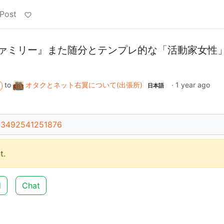
 Post
ァミリー』また随分とテンプレ的な「活動家女性
to
オタクとネット右翼について(出張所)
·
1 year ago
日本語
523492541251876
t.
d
Chat