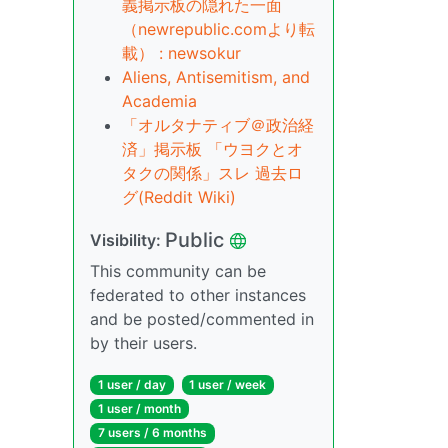
義掲示板の隠れた一面
（newrepublic.comより転
載） : newsokur
Aliens, Antisemitism, and
Academia
「オルタナティブ＠政治経
済」掲示板 「ウヨクとオ
タクの関係」スレ 過去ロ
グ(Reddit Wiki)
Public
Visibility:
This community can be
federated to other instances
and be posted/commented in
by their users.
1 user / day
1 user / week
1 user / month
7 users / 6 months