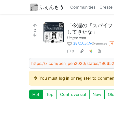
ふぇんもう
Communities
Create
「今週の『スパイフ
2
してきたな」
i.imgur.com
z8なんとか
@lemm.ee
M
0
https://x.com/pen_pen2020/status/1906
You must
log in
or
register
to commen
Hot
Top
Controversial
New
Ol